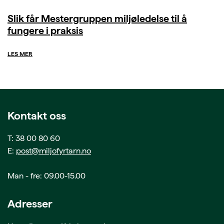
Slik får Mestergruppen miljøledelse til å
fungere i praksis
LES MER
Kontakt oss
T: 38 00 80 60
E:
post@miljofyrtarn.no
Man - fre: 09.00-15.00
Adresser