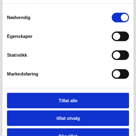
tjenestene deres.
Samtykkevalg
Nødvendig
Egenskaper
Statistikk
Markedsføring
Nå må offentlige innkjøpere etterspørre miljø
LES MER
Tillat alle
tillat utvalg
Ikke tillat