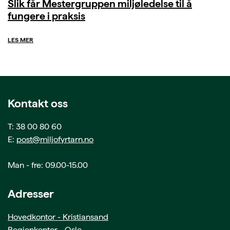
Slik får Mestergruppen miljøledelse til å
fungere i praksis
LES MER
Kontakt oss
T: 38 00 80 60
E:
post@miljofyrtarn.no
Man - fre: 09.00-15.00
Adresser
Hovedkontor - Kristiansand
Regionkontor - Oslo