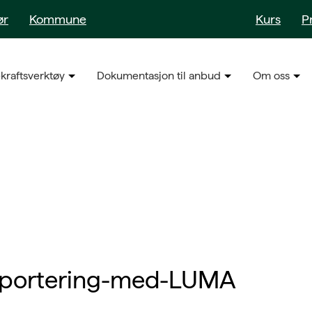
ør
Kommune
Kurs
P
kraftsverktøy
Dokumentasjon til anbud
Om oss
pportering-med-LUMA