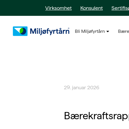
Virksomhet
Konsulent
Sertifis
Bli Miljøfyrtårn
Bære
29. januar 2026
Bærekraftsra