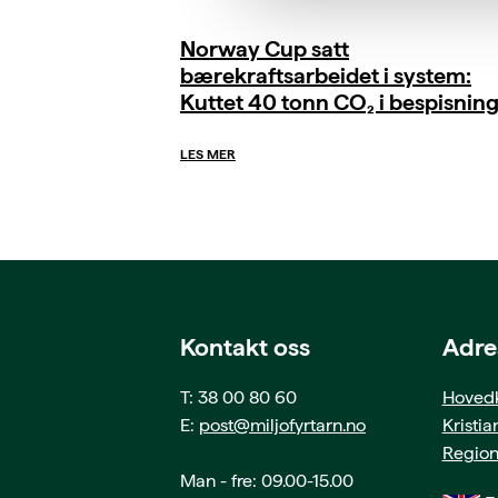
Norway Cup satt
bærekraftsarbeidet i system:
Kuttet 40 tonn CO₂ i bespisnin
LES MER
Kontakt oss
Adre
T: 38 00 80 60
Hovedk
E:
post@miljofyrtarn.no
Kristi
Region
Man - fre: 09.00-15.00