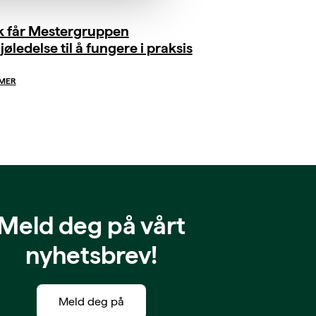
ik får Mestergruppen
jøledelse til å fungere i praksis
 MER
Meld deg på vårt
nyhetsbrev!
Meld deg på