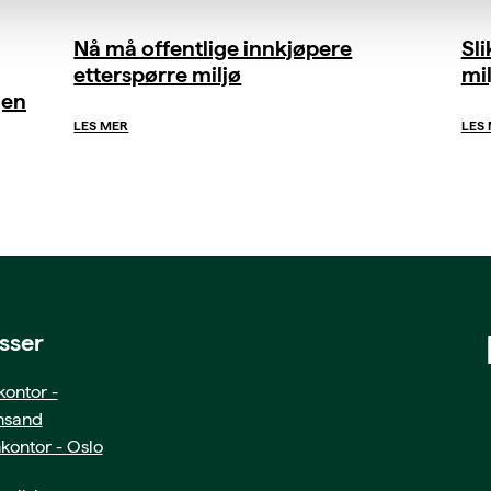
Nå må offentlige innkjøpere
Sl
etterspørre miljø
mil
gen
LES MER
LES
sser
ontor -
ansand
kontor - Oslo