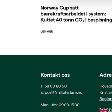
Norway Cup satt
bærekraftsarbeidet i system:
Kuttet 40 tonn CO₂ i bespisnin
LES MER
Kontakt oss
Adre
T: 38 00 80 60
Hovedk
E:
post@miljofyrtarn.no
Kristi
Region
Man - fre: 09.00-15.00
En