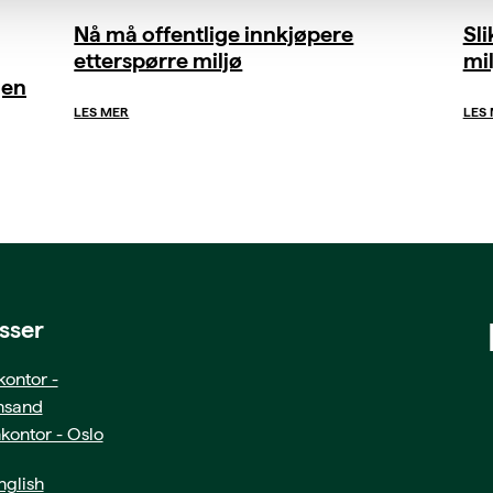
Nå må offentlige innkjøpere
Sl
etterspørre miljø
mil
gen
LES MER
LES
sser
ontor -
ansand
kontor - Oslo
glish