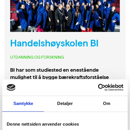
Handelshøyskolen BI
UTDANNING OG FORSKNING
BI har som studiested en enestående
mulighet til å bygge bærekraftsforståelse
blant fremtidens bedriftsledere. Det ansvaret
tar de, både gjennom liv og lære, og
praktiserer miljøansvar både i drift,
Samtykke
Detaljer
Om
undervisning og forskning.
Dette er noen av miljøtiltakene til BI:
Denne nettsiden anvender cookies