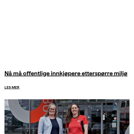
Nå må offentlige innkjøpere etterspørre miljø
LES MER