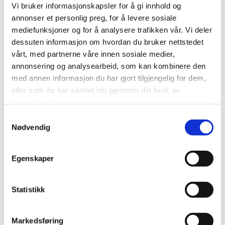
Satser stort på å utdanne ansvarlige ledere
Vi bruker informasjonskapsler for å gi innhold og
og utvikle kunnskap og forskning for et
annonser et personlig preg, for å levere sosiale
bærekraftig samfunn.
mediefunksjoner og for å analysere trafikken vår. Vi deler
Har en unik mulighet til å påvirke dagens
dessuten informasjon om hvordan du bruker nettstedet
studenter til å ta de gode valgene.
vårt, med partnerne våre innen sosiale medier,
Jobber aktivt mot 1.5 graders målet, og skal
annonsering og analysearbeid, som kan kombinere den
med annen informasjon du har gjort tilgjengelig for dem,
kutte sine utslipp med 50 % innen 2030
eller som de har samlet inn gjennom din bruk av
sammenlignet med 2018.
tjenestene deres.
Har lagt ned målrettet arbeid for å gå fra
papp til porselen
, fra ren
Samtykkevalg
Nødvendig
klasseromsundervisning til hybridløsninger
,
og fra
grønt til grønnere
konferanser.
Egenskaper
Les mer her
Statistikk
Markedsføring