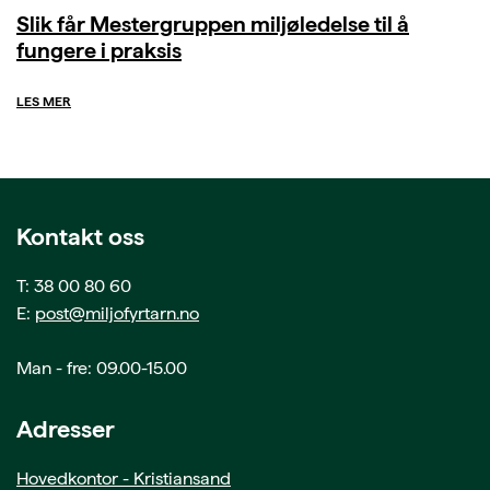
Slik får Mestergruppen miljøledelse til å
fungere i praksis
LES MER
Kontakt oss
T: 38 00 80 60
E:
post@miljofyrtarn.no
Man - fre: 09.00-15.00
Adresser
Hovedkontor - Kristiansand