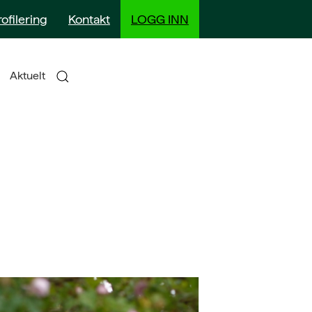
rofilering
Kontakt
LOGG INN
Aktuelt