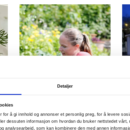
Detaljer
ookies
å Haaheim Gaard arrangerer vi sterkt nedprisede kvelder 
 for å gi innhold og annonser et personlig preg, for å levere sos
gger fellesskap gjennom kultur, musikk og fortellinger. Vi
deler dessuten informasjon om hvordan du bruker nettstedet vårt,
ere – uten å miste magien. Når gjestene opplever at stol
og analysearbeid, som kan kombinere den med annen informasjon d