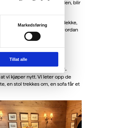
 i hagen for en halvtime siden, blir
er jorda opp med kompost og dekke,
Markedsføring
 til vandringer og forteller hvordan
billading er bare noen av
Tillat alle
het. Sjømaten vår følger WWF-
t vi kjøper nytt. Vi leter opp de
te, en stol trekkes om, en sofa får et