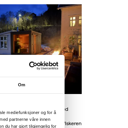
Om
for eldre, bidrar generøst med
iale mediefunksjoner og for å
 håper å inspirere gjester og
 med partnerne våre innen
en er eldre enn dem selv, at fiskeren
u har gjort tilgjengelig for