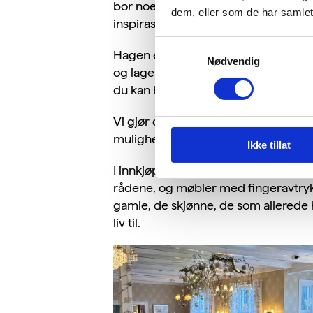
bor noen bukter unna, at eplemosten
dem, eller som de har samlet
inspirasjonen til handling: reparere, 
Samtykkevalg
Hagen er vår store stolthet. Her dy
Nødvendig
og lager pollinatorvennlige soner der
du kan bruke samme metoder hje
Vi gjør det også enklere å reise grø
mulighetene, og vi gir alltid gode ti
Ikke tillat
I innkjøp velger vi alltid miljøme
rådene, og møbler med fingeravtrykk a
gamle, de skjønne, de som allerede har
liv til.