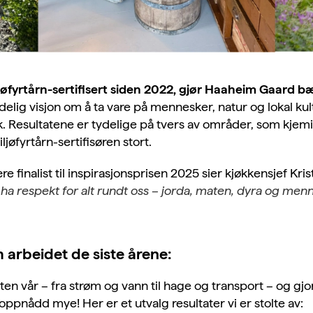
ljøfyrtårn-sertifisert siden 2022, gjør Haaheim Gaard 
ydelig visjon om å ta vare på mennesker, natur og lokal kul
. Resultatene er tydelige på tvers av områder, som kjemik
øfyrtårn-sertifisøren stort.
 finalist til inspirasjonsprisen 2025 sier kjøkkensjef
Kris
ha respekt for alt rundt oss – jorda, maten, dyra og menn
m arbeidet de siste årene:
ften vår – fra strøm og vann til hage og transport – og gjort
oppnådd mye! Her er et utvalg resultater vi er stolte av: