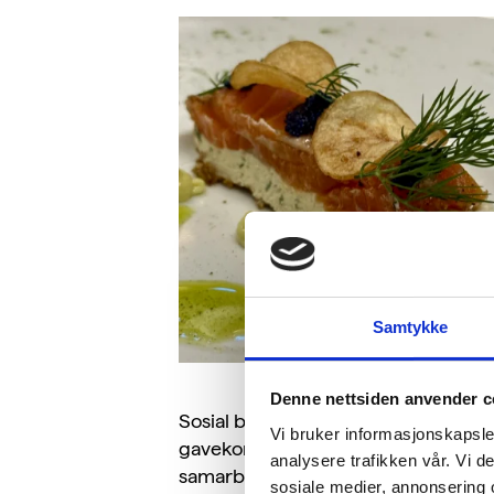
Samtykke
Denne nettsiden anvender c
Sosial bærekraft er varm praksis. P
Vi bruker informasjonskapsler
gavekort til lag og foreninger, og by
analysere trafikken vår. Vi 
samarbeidspartnere til å velge grønn
sosiale medier, annonsering 