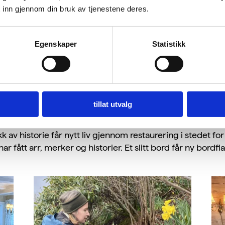
 kommer fra Hardanger, og at urten på toppen ble klippet
 inn gjennom din bruk av tjenestene deres.
velge lokalt, bruke alt, og ta vare på.
rker vi uten torv, kunstgjødsel eller sprøytemidler, bygg
Egenskaper
Statistikk
 blomster og insekter trives. Vår gartner inviterer jevnlig
mme.
nt til oss. Samkjøring, bussgrupper, sykkelparkering og el
ps til hvordan gjestene kan velge mest miljøvennlig.
tillat utvalg
rkede produkter og samarbeidspartnere med høy troverdig
v historie får nytt liv gjennom restaurering i stedet for a
 fått arr, merker og historier. Et slitt bord får ny bordfla