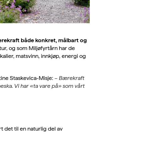
bærekraft både konkret, målbart og
tur, og som Miljøfyrtårn har de
alier, matsvinn, innkjøp, energi og
tine Staskevica-Misje
:
– Bærekraft
eska. Vi har «ta vare på» som vårt
 det til en naturlig del av