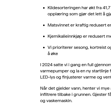
Kildesorteringen har økt fra 41,7
opplæring som gjør det lett å gjø
Matsvinnet er kraftig redusert e
Kjemikalieinnkjøp er redusert me
Vi prioriterer sesong, kortreist
å øke
I 2024 satte vi i gang en full gjenno
varmepumper og la en ny startlinje fo
LED-lys og finjusterer varme og ven
Når det gjelder vann, henter vi mye 
infiltrere tilbake i grunnen. Gjeste
og vaskemaskin.