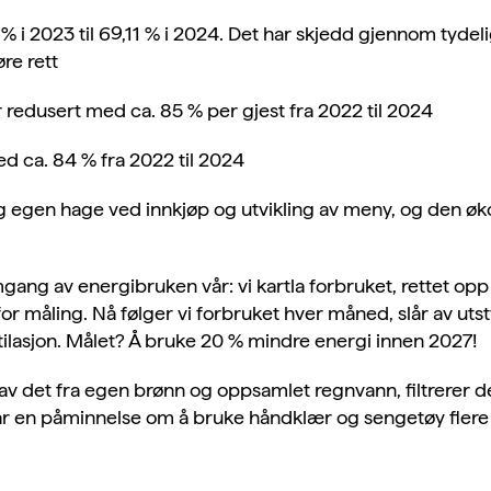
 % i 2023 til 69,11 % i 2024. Det har skjedd gjennom tydel
re rett
r redusert med ca. 85 % per gjest fra 2022 til 2024
d ca. 84 % fra 2022 til 2024
 og egen hage ved innkjøp og utvikling av meny, og den øko
mgang av energibruken vår: vi kartla forbruket, rettet opp i
r måling. Nå følger vi forbruket hver måned, slår av utstyr 
tilasjon. Målet? Å bruke 20 % mindre energi innen 2027!
av det fra egen brønn og oppsamlet regnvann, filtrerer d
r får en påminnelse om å bruke håndklær og sengetøy flere 