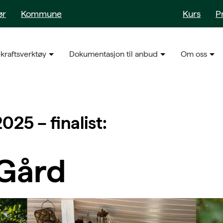
ør
Kommune
Kurs
P
kraftsverktøy
Dokumentasjon til anbud
Om oss
025 – finalist:
Gård