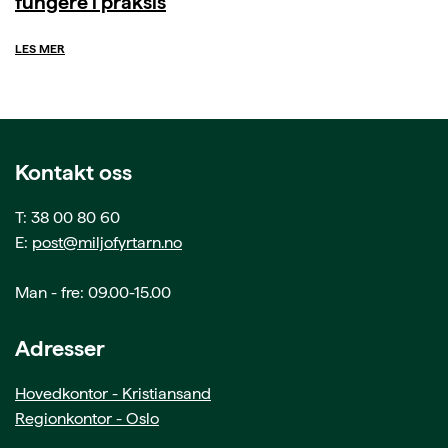
fungere i praksis
LES MER
Kontakt oss
T: 38 00 80 60
E:
post@miljofyrtarn.no
Man - fre: 09.00-15.00
Adresser
Hovedkontor - Kristiansand
Regionkontor - Oslo