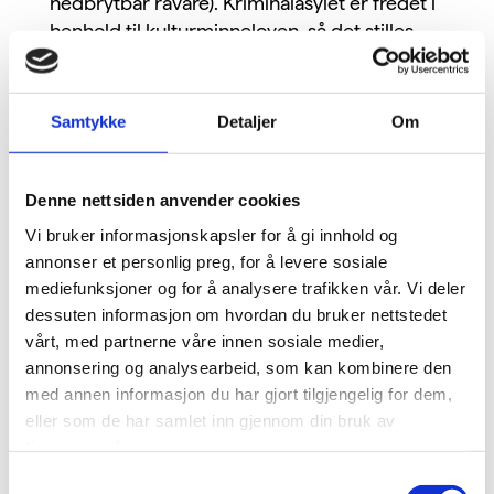
nedbrytbar råvare). Kriminalasylet er fredet i
henhold til kulturminneloven, så det stilles
således strenge krav til utførelse av
rehabiliteringen.
Samtykke
Detaljer
Om
Prosjektet på
Nypan Stabbur
. Her ble det
infrarød rød varme fra en Speedheater til å
fjerne maling
fra fasaden. Dette viste seg å være
Denne nettsiden anvender cookies
svært effektivt, noe som viste seg på kostnader,
Vi bruker informasjonskapsler for å gi innhold og
tidsbruk og resultat. Stabburet ble deretter malt
annonser et personlig preg, for å levere sosiale
opp igjen med
komposisjonsmaling
. Dette er
mediefunksjoner og for å analysere trafikken vår. Vi deler
maling som består av naturlige ingredienser,
dessuten informasjon om hvordan du bruker nettstedet
som blant annet vann, mel, jernvitriol, salt og
vårt, med partnerne våre innen sosiale medier,
fargetoff. Fordelene med malingen er at det har
annonsering og analysearbeid, som kan kombinere den
svært god dekkevne, samtidig som den er
med annen informasjon du har gjort tilgjengelig for dem,
diffusjonsåpen og gjør at treverket får «puste».
eller som de har samlet inn gjennom din bruk av
Komposisjonsmalingen har lang holdbarhetstid
tjenestene deres.
og er meget miljøvennlig.
Samtykkevalg