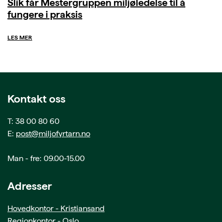
Slik får Mestergruppen miljøledelse til å
fungere i praksis
LES MER
Kontakt oss
T: 38 00 80 60
E:
post@miljofyrtarn.no
Man - fre: 09.00-15.00
Adresser
Hovedkontor - Kristiansand
Regionkontor - Oslo