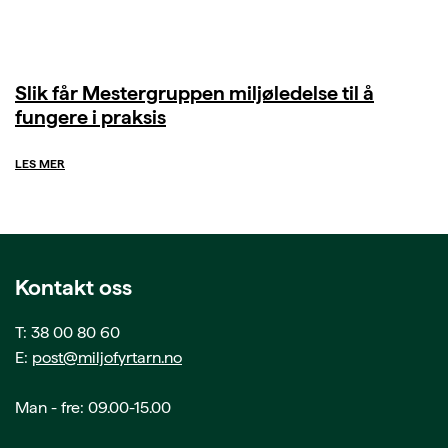
Slik får Mestergruppen miljøledelse til å
fungere i praksis
LES MER
Kontakt oss
T: 38 00 80 60
E:
post@miljofyrtarn.no
Man - fre: 09.00-15.00