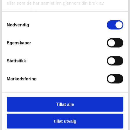
eller som de har samlet inn gjennom din bruk av
tjenestene deres.
Samtykkevalg
Nødvendig
Egenskaper
Statistikk
Markedsføring
Nå må offentlige innkjøpere etterspørre miljø
Tillat alle
LES MER
tillat utvalg