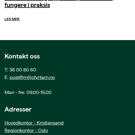
fungere i praksis
LES MER
Kontakt oss
T: 38 00 80 60
E:
post@miljofyrtarn.no
Man - fre: 09.00-15.00
Adresser
Hovedkontor - Kristiansand
Regionkontor - Oslo