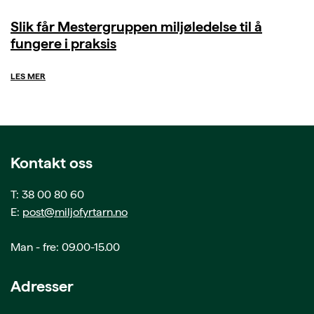
Slik får Mestergruppen miljøledelse til å
fungere i praksis
LES MER
Kontakt oss
T: 38 00 80 60
E:
post@miljofyrtarn.no
Man - fre: 09.00-15.00
Adresser