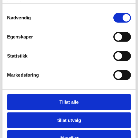
tjenestene deres.
Samtykkevalg
Nødvendig
Egenskaper
Statistikk
Markedsføring
Nå må offentlige innkjøpere etterspørre miljø
LES MER
Tillat alle
tillat utvalg