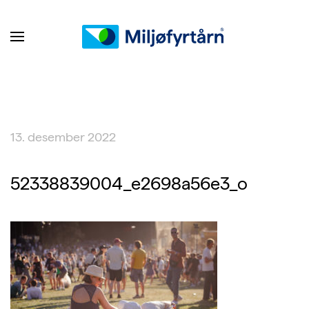
13. desember 2022
52338839004_e2698a56e3_o