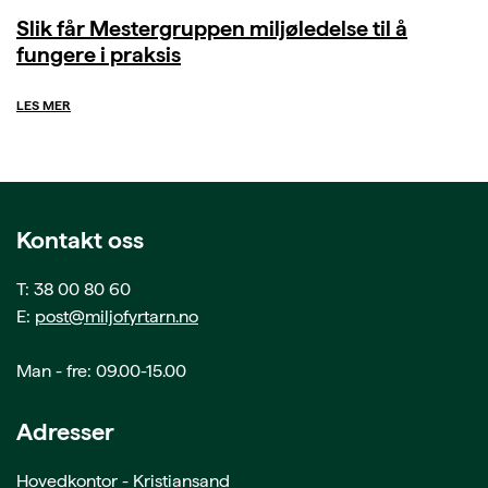
Slik får Mestergruppen miljøledelse til å
fungere i praksis
LES MER
Kontakt oss
T: 38 00 80 60
E:
post@miljofyrtarn.no
Man - fre: 09.00-15.00
Adresser
Hovedkontor - Kristiansand