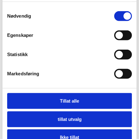
tjenestene deres.
Samtykkevalg
Nødvendig
Egenskaper
Statistikk
Markedsføring
Nå må offentlige innkjøpere etterspørre miljø
LES MER
Tillat alle
tillat utvalg
Ikke tillat