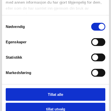
med annen informasjon du har gjort tilgjengelig for dem,
eller som de har samlet inn gjennom din bruk av
tjenestene deres.
Samtykkevalg
Nødvendig
Egenskaper
Statistikk
Markedsføring
Nå må offentlige innkjøpere etterspørre miljø
Tillat alle
LES MER
tillat utvalg