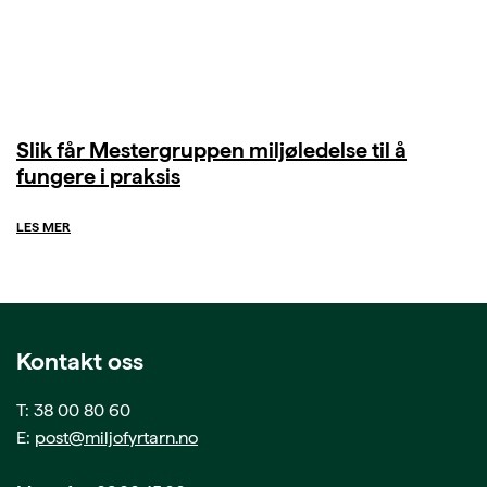
Slik får Mestergruppen miljøledelse til å
fungere i praksis
LES MER
Kontakt oss
T: 38 00 80 60
E:
post@miljofyrtarn.no