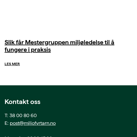
Slik får Mestergruppen miljøledelse til å
fungere i praksis
LES MER
Kontakt oss
T: 38 00 80 60
E:
post@miljofyrtarn.no