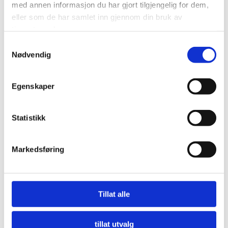
med annen informasjon du har gjort tilgjengelig for dem,
eller som de har samlet inn gjennom din bruk av
tjenestene deres.
Samtykkevalg
Nødvendig
Egenskaper
Statistikk
Markedsføring
Nå må offentlige innkjøpere etterspørre miljø
Tillat alle
LES MER
tillat utvalg