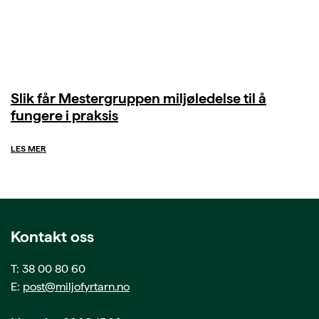
Slik får Mestergruppen miljøledelse til å
fungere i praksis
LES MER
Kontakt oss
T: 38 00 80 60
E:
post@miljofyrtarn.no