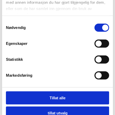
med annen informasjon du har gjort tilgjengelig for dem,
eller som de har samlet inn gjennom din bruk av
tjenestene deres.
Samtykkevalg
Nødvendig
Egenskaper
Statistikk
Markedsføring
Nå må offentlige innkjøpere etterspørre miljø
Tillat alle
LES MER
tillat utvalg