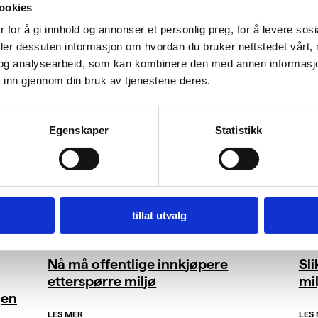
ookies
 for å gi innhold og annonser et personlig preg, for å levere sos
deler dessuten informasjon om hvordan du bruker nettstedet vårt,
og analysearbeid, som kan kombinere den med annen informasjon d
 inn gjennom din bruk av tjenestene deres.
Egenskaper
Statistikk
tillat utvalg
Nå må offentlige innkjøpere
Sl
etterspørre miljø
mil
gen
LES MER
LES