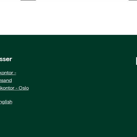
sser
ontor -
ansand
kontor - Oslo
glish