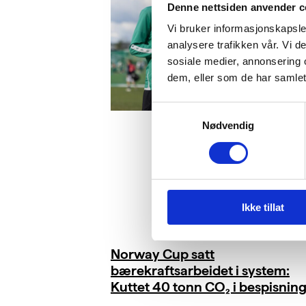
Denne nettsiden anvender c
Vi bruker informasjonskapsler
analysere trafikken vår. Vi 
sosiale medier, annonsering 
dem, eller som de har samlet
Samtykkevalg
Nødvendig
Ikke tillat
Norway Cup satt
bærekraftsarbeidet i system:
Kuttet 40 tonn CO₂ i bespisnin