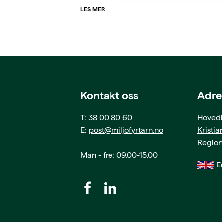
LES MER
Kontakt oss
Adre
T: 38 00 80 60
Hovedk
E:
post@miljofyrtarn.no
Kristi
Region
Man - fre: 09.00-15.00
En