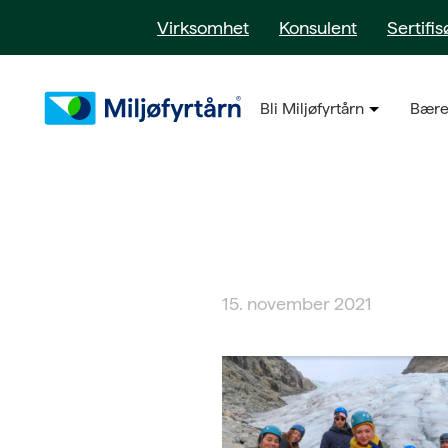
Virksomhet
Konsulent
Sertifis
Bli Miljøfyrtårn
Bære
15. november 2021