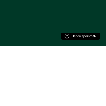
Har du spørsmål?
Utvikling og design av
Egde Consulting