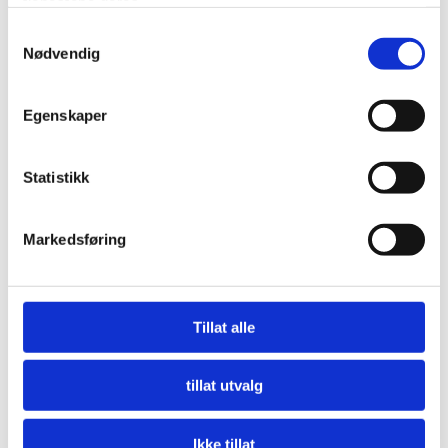
tjenestene deres.
Samtykkevalg
Nødvendig
Egenskaper
Statistikk
Markedsføring
Nå må offentlige innkjøpere etterspørre miljø
LES MER
Tillat alle
tillat utvalg
Ikke tillat