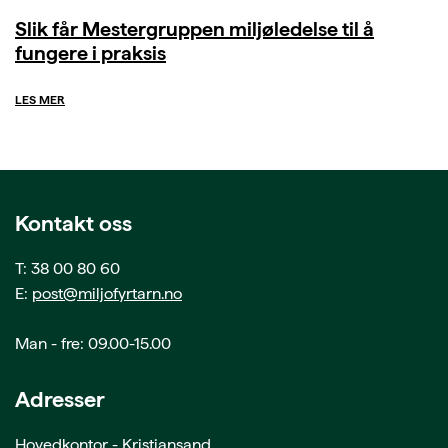
Slik får Mestergruppen miljøledelse til å
fungere i praksis
LES MER
Kontakt oss
T: 38 00 80 60
E:
post@miljofyrtarn.no
Man - fre: 09.00-15.00
Adresser
Hovedkontor - Kristiansand