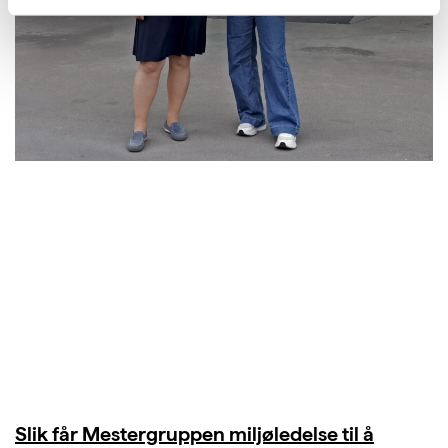
Slik får Mestergruppen miljøledelse til å