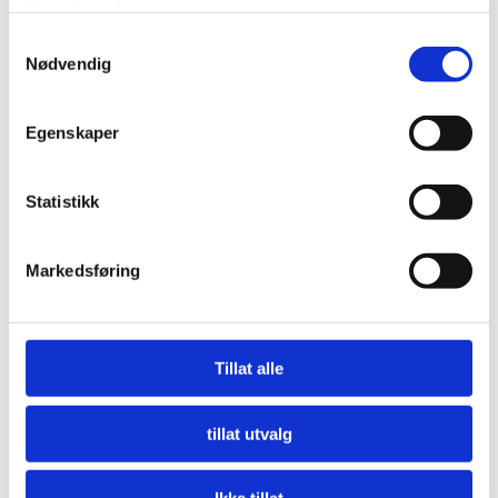
tjenestene deres.
Samtykkevalg
Nødvendig
Egenskaper
Statistikk
Markedsføring
Nå må offentlige innkjøpere etterspørre miljø
LES MER
Tillat alle
tillat utvalg