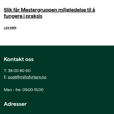
Slik får Mestergruppen miljøledelse til å
fungere i praksis
LES MER
Kontakt oss
T: 38 00 80 60
E:
post@miljofyrtarn.no
Man - fre: 09.00-15.00
Adresser