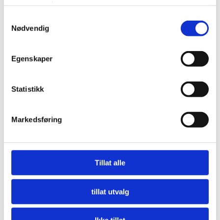
tjenestene deres.
Samtykkevalg
Nødvendig
Egenskaper
Statistikk
Markedsføring
Nå må offentlige innkjøpere etterspørre miljø
LES MER
Tillat alle
tillat utvalg