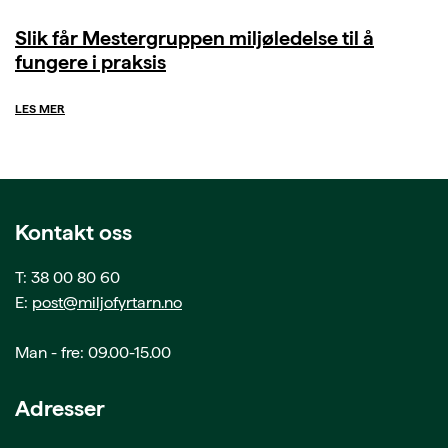
Slik får Mestergruppen miljøledelse til å
fungere i praksis
LES MER
Kontakt oss
T: 38 00 80 60
E:
post@miljofyrtarn.no
Man - fre: 09.00-15.00
Adresser