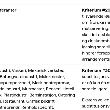
feranser
Kriterium #2
tilsvarende lø
om å bruke min
matservering.
skal det etabl
og drikkeembal
løsning som si
hindrer forsøp
arrangements
dustri, Vaskeri, Mekanisk verksted,
Kriterium #3
d, Betongvareindustri, Malermester,
substitusjonsv
armepumpearbeid, Maskinentreprenør,
er nå kun én ma
e industri, Murmester, Renseri, Hotell
som tidligere.
, Plastindustri, Bensinstasjon, Catering
Ekstern veiled
, Restaurant, Grafisk bedrift,
substitusjonsv
treprenør, Renholdsbedrift,