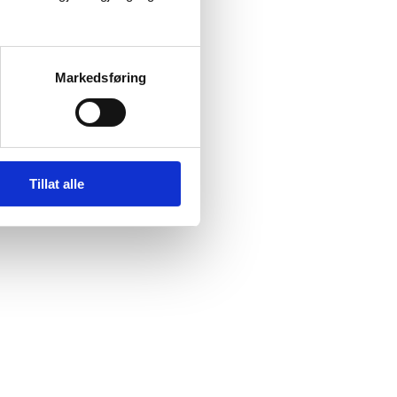
Markedsføring
tell m/ frokost
, og må
her.
Tillat alle