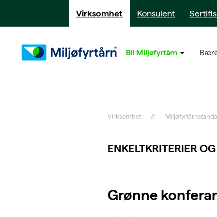
Virksomhet
Konsulent
Sertifi
Bli Miljøfyrtårn
Bære
Virksomhet
Miljøfyrtårnstanda
ENKELTKRITERIER OG
Grønne konfera