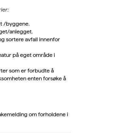
ier:
et /byggene.
gget/anlegget.
og sortere avfall innenfor
 natur på eget område i
arter som er forbudte å
rksomheten enten forsøke å
ilbakemelding om forholdene i