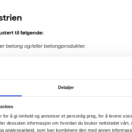
trien
stert til følgende:
r betong og/eller betongprodukter.
rt av betong er en betydelig aktivitet til virksomheten, s
til.
irksomheter i mineralsk industri som produserer betong, betongpro
Detaljer
ookies
 for å gi innhold og annonser et personlig preg, for å levere sos
n
deler dessuten informasjon om hvordan du bruker nettstedet vårt,
og analysearbeid, som kan kombinere den med annen informasjon d