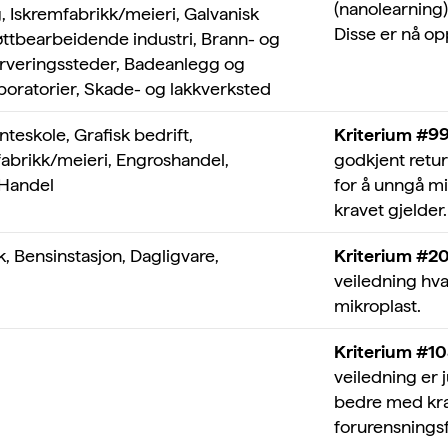
(nanolearning)
, Iskremfabrikk/meieri, Galvanisk
Disse er nå op
øttbearbeidende industri, Brann- og
serveringssteder, Badeanlegg og
boratorier, Skade- og lakkverksted
nteskole, Grafisk bedrift,
Kriterium #99
abrikk/meieri, Engroshandel,
godkjent returs
 Handel
for å unngå mi
kravet gjelder.
kk, Bensinstasjon, Dagligvare,
Kriterium #2
veiledning hv
mikroplast.
Kriterium #1
veiledning er 
bedre med kra
forurensningsf