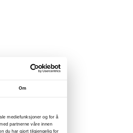
kal kriteriesettet
dukter og andre ikke-metalliske
Om
iale mediefunksjoner og for å
 med partnerne våre innen
u har gjort tilgjengelig for