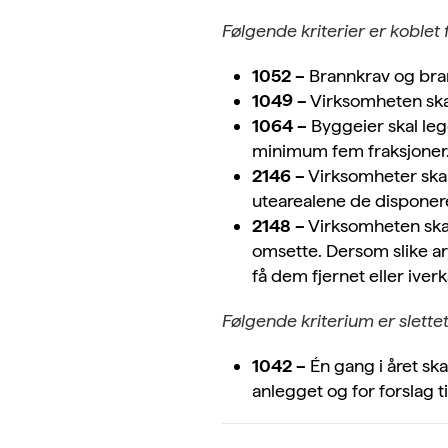
Følgende kriterier er koblet f
1052 –
Brannkrav og bran
1049 –
Virksomheten skal
1064 –
Byggeier skal legg
minimum fem fraksjoner
2146 –
Virksomheter skal 
utearealene de disponere
2148 –
Virksomheten skal 
omsette. Dersom slike ar
få dem fjernet eller iver
Følgende kriterium er slettet
1042 –
Én gang i året ska
anlegget og for forslag t