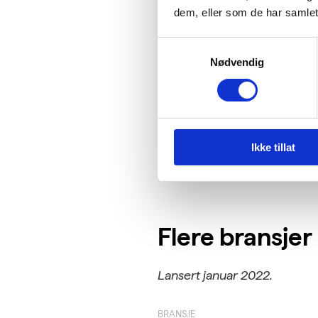
dem, eller som de har samlet
Lansert 23 mars 2022.
Samtykkevalg
Nytt kriterium:
Utleie av mo
Nødvendig
Kriteriet gjelder for bransje
derfor leses i sammenheng me
Ikke tillat
Flere bransjer
Lansert januar 2022.
BRANSJE