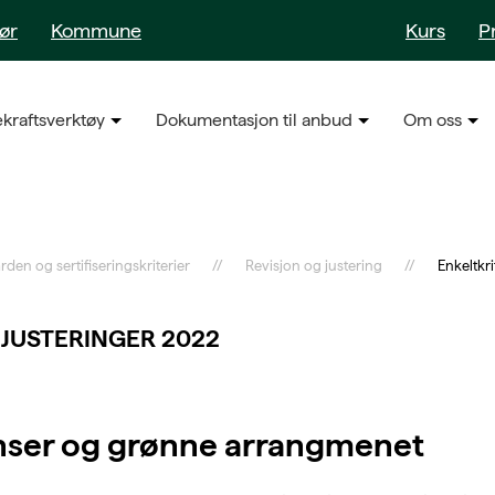
sør
Kommune
Kurs
P
kraftsverktøy
Dokumentasjon til anbud
Om oss
rden og sertifiseringskriterier
Revisjon og justering
Enkeltkri
 JUSTERINGER 2022
nser og grønne arrangmenet