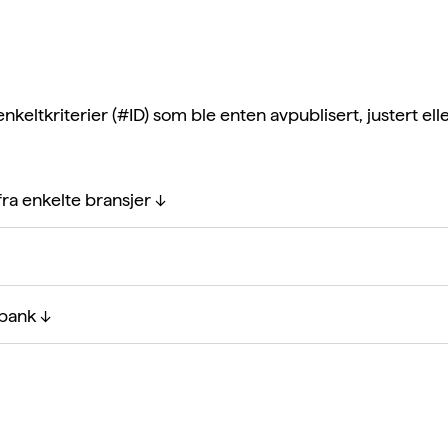
enkeltkriterier (#ID) som ble enten avpublisert, justert elle
fra enkelte bransjer ↓
ébank ↓