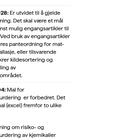
028:
Er utvidet til å gjelde
sning. Det skal være et mål
st mulig engangsartikler til
 Ved bruk av engangsartikler
eres panteordning for mat-
lasje, eller tilsvarende
krer kildesortering og
ling av
området.
04:
Mal for
urdering er forbedret. Det
l (excel) fremfor to ulike
ning om risiko- og
urdering av kjemikalier