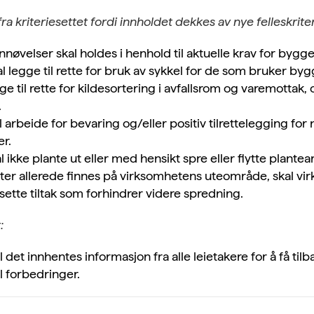
ra kriteriesettet fordi innholdet dekkes av nye felleskriter
nøvelser skal holdes i henhold til aktuelle krav for bygg
 legge til rette for bruk av sykkel for de som bruker by
e til rette for kildesortering i avfallsrom og varemottak, 
.
arbeide for bevaring og/eller positiv tilrettelegging for
r.
ikke plante ut eller med hensikt spre eller flytte plante
ter allerede finnes på virksomhetens uteområde, skal vi
ksette tiltak som forhindrer videre spredning.
:
l det innhentes informasjon fra alle leietakere for å få t
il forbedringer.