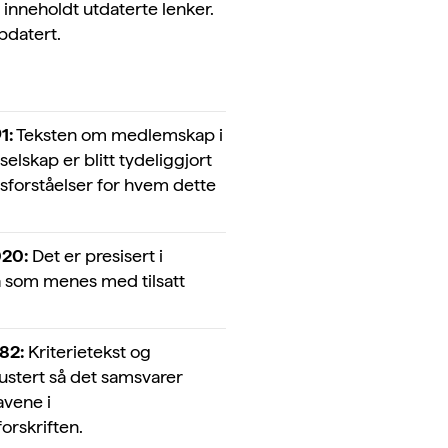
 inneholdt utdaterte lenker.
pdatert.
1:
Teksten om medlemskap i
elskap er blitt tydeliggjort
sforståelser for hvem dette
020:
Det er presisert i
a som menes med tilsatt
082:
Kriterietekst og
justert så det samsvarer
vene i
orskriften.