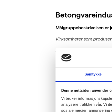
Betongvareindus
Målgruppebeskrivelsen er ju
Virksomheter som produsere
Andre hensyn: Dersom transpo
«Veitransport» vurderes lagt 
(Gammel målgruppebeskrivelse:
V
Samtykke
mineralprodukter.)
Denne nettsiden anvender c
Vi bruker informasjonskapsler
Reiselivsbransje
analysere trafikken vår. Vi 
sosiale medier, annonsering 