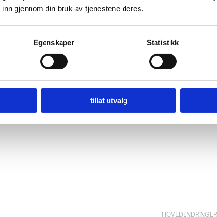
 inn gjennom din bruk av tjenestene deres.
toriserte kjøretøy til bruk i utmark og på vann
Egenskaper
Statistikk
ne
aktivitetsbasert reiseliv, enkle overnattingssteder
og
ho
d de øvrige kriteriene i disse kriteriesettene.
Les mer 
tillat utvalg
HOVEDENDRINGER