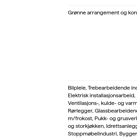
Grønne arrangement og kon
Bilpleie, Trebearbeidende in
Elektrisk installasjonsarbei
Ventilasjons-, kulde- og v
Rørlegger, Glassbearbeidend
m/frokost, Pukk- og grusverk
og storkjøkken, Idrettsanlegg
Stoppmøbelindustri, Byggen