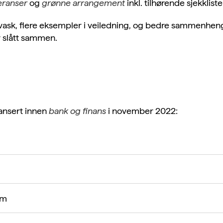
eranser
og
grønne arrangement
inkl. tilhørende sjekkliste
vask, flere eksempler i veiledning, og bedre sammenhen
er slått sammen.
lansert innen
bank og finans
i november 2022:
um