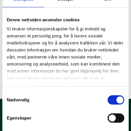
Vi kontakter deg innen tre virkedager.
Hvis det haster kan du ringe oss på 38 00
80 60.
Denne nettsiden anvender cookies
Vi bruker informasjonskapsler for å gi innhold og
annonser et personlig preg, for å levere sosiale
mediefunksjoner og for å analysere trafikken vår. Vi deler
dessuten informasjon om hvordan du bruker nettstedet
vårt, med partnerne våre innen sosiale medier,
annonsering og analysearbeid, som kan kombinere den
med annen informasjon du har gjort tilgjengelig for dem,
eller som de har samlet inn gjennom din bruk av
tjenestene deres.
Samtykkevalg
Nødvendig
Kontakt oss
Egenskaper
T: 38 00 80 60