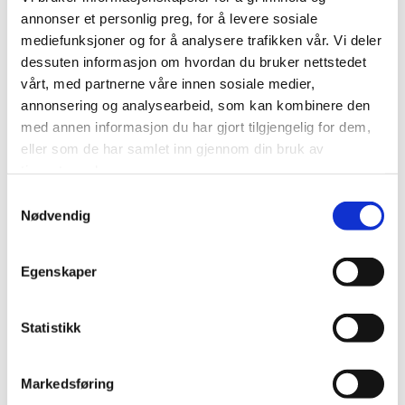
§ 10 Omdanning/oppheving og endring av
annonser et personlig preg, for å levere sosiale
vedtekter
mediefunksjoner og for å analysere trafikken vår. Vi deler
Stiftelsestilsynet kan omdanne stiftelsen etter
dessuten informasjon om hvordan du bruker nettstedet
forslag fra styret.
vårt, med partnerne våre innen sosiale medier,
annonsering og analysearbeid, som kan kombinere den
Beslutning om omdanning som går ut på å oppheve
med annen informasjon du har gjort tilgjengelig for dem,
stiftelsen, herunder å slå den sammen med annen
eller som de har samlet inn gjennom din bruk av
stiftelse eller foretak, kan skje når styret finner at
tjenestene deres.
formålet bedre ivaretas ved andre
Samtykkevalg
organisasjonsformer. Stiftelsens kapital skal i så fall
Nødvendig
anvendes slik at formålet best mulig ivaretas.
Egenskaper
Det kreves 2/3 flertall i styret når/hvis det fremmes
forslag om endringer i vedtektene.
Statistikk
28. april 2020
(Dato for registrering i Stiftelsesregisteret: 8. januar
2013)
Markedsføring