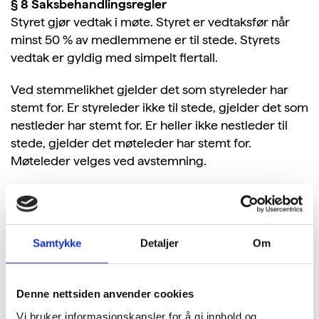
§ 8 Saksbehandlingsregler
Styret gjør vedtak i møte. Styret er vedtaksfør når
minst 50 % av medlemmene er til stede. Styrets
vedtak er gyldig med simpelt flertall.
Ved stemmelikhet gjelder det som styreleder har
stemt for. Er styreleder ikke til stede, gjelder det som
nestleder har stemt for. Er heller ikke nestleder til
stede, gjelder det møteleder har stemt for.
Møteleder velges ved avstemning.
Dersom det er stemmelikhet ved valg av
styreleder/nestleder, benyttes loddtrekning.
§ 9 Revisjon av stiftelsens regnskaper
Samtykke
Detaljer
Om
Revisjon skjer i overensstemmelse med den til
enhver tid gjeldende stiftelses- og
Denne nettsiden anvender cookies
regnskapslovgivning.
Vi bruker informasjonskapsler for å gi innhold og