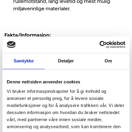
rullemotstand, lang levetid og mest mulig
miljøvennlige materialer.
Fakta/informasjon:
Dekk står for 20-30% av det samlede
drivstofforbruket til et kjøretøy. Det er særlig
Samtykke
Detaljer
Om
dekkenes rullemotstand som påvirker
drivstofforbruket, så valg av moderne dekk med lav
rullemotstand reduserer drivstoffkostnadene og
Denne nettsiden anvender cookies
sparer miljøet. I tillegg kan nyere dekk ha bedre
Vi bruker informasjonskapsler for å gi innhold og
våtgrep og lavere støynivå, noe som øker
annonser et personlig preg, for å levere sosiale
trafikksikkerheten og reduserer støyplager.
mediefunksjoner og for å analysere trafikken vår. Vi deler
dessuten informasjon om hvordan du bruker nettstedet
Dekkmerkeforskriften fra 2012 pålegger alle som
vårt, med partnerne våre innen sosiale medier,
selger og stiller ut nye dekk obligatorisk merking av
annonsering og analysearbeid, som kan kombinere den
dekkenes rullemotstand, våtgrep og støy. Dette er