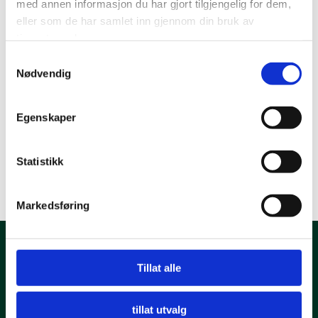
med annen informasjon du har gjort tilgjengelig for dem,
for å oppmuntre kjøperen til å velge mest mulig
eller som de har samlet inn gjennom din bruk av
miljøvennlige, trafikksikre og støysvake dekk.
tjenestene deres.
Samtykkevalg
Nødvendig
Egenskaper
Statistikk
Markedsføring
Kontakt oss
Tillat alle
T: 38 00 80 60
E:
post@miljofyrtarn.no
tillat utvalg