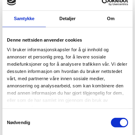
allergifremkalling, for eksempel ved å plante
færre slike planter i nye parker og anlegg.
Samtykke
Detaljer
Om
Fakta/informasjon:
Denne nettsiden anvender cookies
Av hensyn til allergikere bør man unngå å plante for
Vi bruker informasjonskapsler for å gi innhold og
mange trær av allergifremkallende tresorter som
annonser et personlig preg, for å levere sosiale
bjørk, or, hassel og selje i nye parkanlegg som står
mediefunksjoner og for å analysere trafikken vår. Vi deler
dessuten informasjon om hvordan du bruker nettstedet
nær bebyggelse. Et godt alternativ til bjørk er rogn.
vårt, med partnerne våre innen sosiale medier,
annonsering og analysearbeid, som kan kombinere den
med annen informasjon du har gjort tilgjengelig for dem,
eller som de har samlet inn gjennom din bruk av
tjenestene deres.
Samtykkevalg
Nødvendig