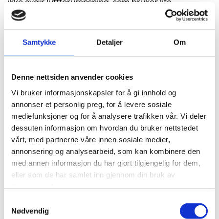
ikke avgir luftforurensning, som bruker lite
kjemikalier og som har så lavt støynivå som mulig.
Samtykke
Detaljer
Om
Fakta/informasjon:
Denne nettsiden anvender cookies
Støynivå og mengden støv i lufta er viktige
påvirkningsfaktorer på det fysiske arbeidsmiljøet.
Vi bruker informasjonskapsler for å gi innhold og
Arbeidsplasser med godt inneklima lønner seg, da
annonser et personlig preg, for å levere sosiale
det kan gi lavere sykefravær og økt produktivitet.
mediefunksjoner og for å analysere trafikken vår. Vi deler
dessuten informasjon om hvordan du bruker nettstedet
Redusert bruk av kjemikalier er også viktig for å
vårt, med partnerne våre innen sosiale medier,
unngå helsefare og skadelige utslipp til vann.
annonsering og analysearbeid, som kan kombinere den
med annen informasjon du har gjort tilgjengelig for dem,
eller som de har samlet inn gjennom din bruk av
tjenestene deres.
Samtykkevalg
Nødvendig