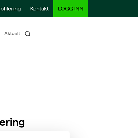
rofilering
Kontakt
LOGG INN
Aktuelt
kering