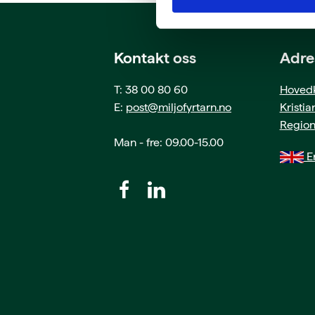
Kontakt oss
Adre
T: 38 00 80 60
Hovedk
E:
post@miljofyrtarn.no
Kristi
Region
Man - fre: 09.00-15.00
En