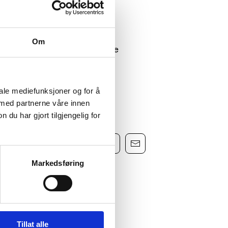
Om
sere bilbruken ved å innføre
 og leasing av elsykkel. Hør
iale mediefunksjoner og for å
 med partnerne våre innen
u har gjort tilgjengelig for
Markedsføring
Tillat alle