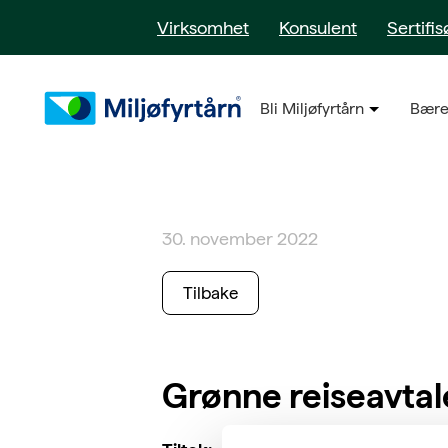
Virksomhet
Konsulent
Sertifis
Bli Miljøfyrtårn
Bære
30. november 2022
Tilbake
Grønne reiseavtal