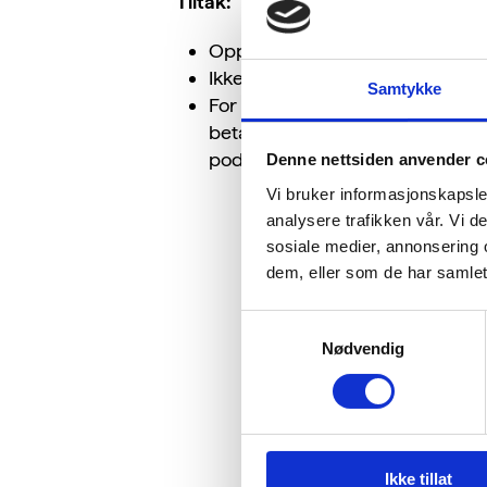
Tiltak:
Opprett avtaler med de ansatte de
Ikke tilby gratis parkering for an
Samtykke
For inspirasjon: Hør
Miljødirekto
betaling for ansattparkering sam
podcasten på Miljødirektoratets 
Denne nettsiden anvender c
Vi bruker informasjonskapsler
analysere trafikken vår. Vi 
sosiale medier, annonsering 
dem, eller som de har samlet
Samtykkevalg
Nødvendig
Ikke tillat