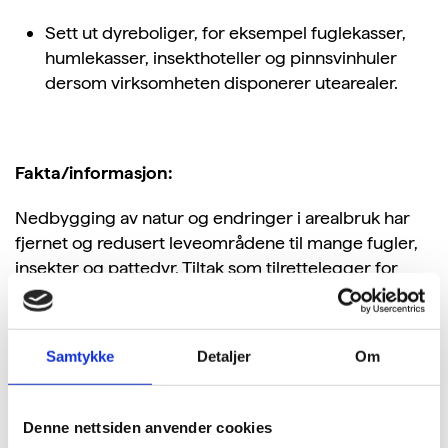
Sett ut dyreboliger, for eksempel fuglekasser,
humlekasser, insekthoteller og pinnsvinhuler
dersom virksomheten disponerer utearealer.
Fakta/informasjon:
Nedbygging av natur og endringer i arealbruk har
fjernet og redusert leveområdene til mange fugler,
insekter og pattedyr. Tiltak som tilrettelegger for
dyreliv også i byer og i andre tettbygde strøk kan
redusere den negative påvirkningen mennesker har
hatt på naturen, og det kan hjelpe arter å gjenerobre
Samtykke
Detaljer
Om
tidligere leveområder. Det viktigste vi kan gjøre for å
hjelpe dyrene å tilpasse seg urbane miljøer er å ta
vare på naturlige elementer som trær, busker,
Denne nettsiden anvender cookies
naturlig vegetasjon, dammer og liknende, men vi