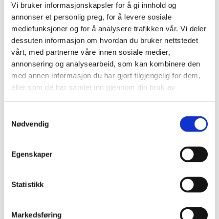
Vi bruker informasjonskapsler for å gi innhold og
kan også imitere bol- og reirplasser som
annonser et personlig preg, for å levere sosiale
forekommer sjeldent i urbanisert natur. Fuglekasser
mediefunksjoner og for å analysere trafikken vår. Vi deler
etterlikner gamle hakkespetthull og naturlige hulrom
dessuten informasjon om hvordan du bruker nettstedet
i trær som mange fugler er avhengige av, og
vårt, med partnerne våre innen sosiale medier,
humlekasser etterlikner gamle musebol som er
annonsering og analysearbeid, som kan kombinere den
humlenes foretrukne bolplasser. Dette finnes det lite
med annen informasjon du har gjort tilgjengelig for dem,
av naturlig i tettbygde strøk, så menneskeskapte
eller som de har samlet inn gjennom din bruk av
dyreboliger kan hjelpe dyrelivet i nærområdet. Å
tjenestene deres.
tilrettelegge for dyreliv er også en spennende
Samtykkevalg
aktivitet som det er morsomt å følge med på.
Nødvendig
Egenskaper
Les mer:
Statistikk
Lag din egen humlekasse fra
Humleskolen
Markedsføring