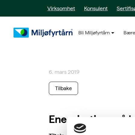
Virksomhet
Konsulent
Sertifis
Bli Miljøfyrtårn
Bære
6. mars 2019
Tilbake
Energirutiner på 