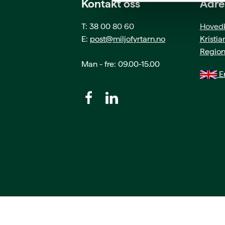
Kontakt oss
Adre
T: 38 00 80 60
Hovedk
E:
post@miljofyrtarn.no
Kristi
Region
Man - fre: 09.00-15.00
En