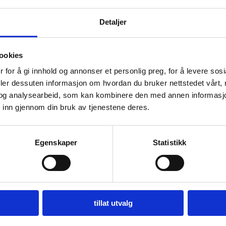
Detaljer
rutiner på byggeplass.
med som et punkt på vernerundeskjema for byggeplass.
ookies
 for å gi innhold og annonser et personlig preg, for å levere sos
deler dessuten informasjon om hvordan du bruker nettstedet vårt,
og analysearbeid, som kan kombinere den med annen informasjon d
 inn gjennom din bruk av tjenestene deres.
Egenskaper
Statistikk
tillat utvalg