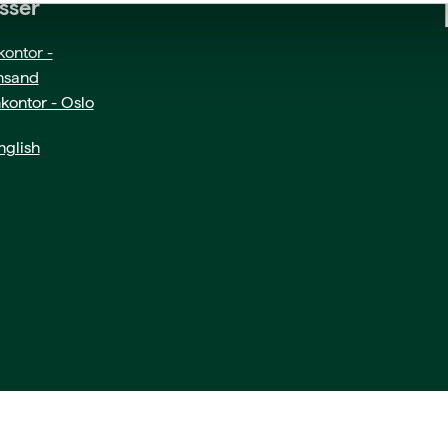
sser
ontor -
ansand
kontor - Oslo
glish