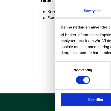
Tiltak:
Samtykke
Kontroller at det er gode energi
Sørg for at energirutinene er 
Denne nettsiden anvender c
Vi bruker informasjonskapsler
analysere trafikken vår. Vi 
sosiale medier, annonsering 
dem, eller som de har samlet
Samtykkevalg
Nødvendig
Ikke tillat