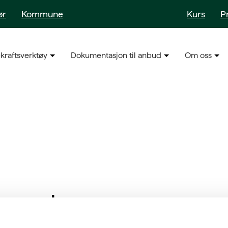
ør
Kommune
Kurs
P
kraftsverktøy
Dokumentasjon til anbud
Om oss
byggeplass