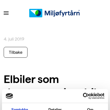
4. juli 2019
Tilbake
Elbiler som
demonstrasjonsbile
r
Samtykke
Detaljer
Om