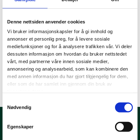
Tiltak:
Denne nettsiden anvender cookies
Øk andelen elbiler/hybridbiler som brukes som
Vi bruker informasjonskapsler for å gi innhold og
demonstrasjonsbiler.
annonser et personlig preg, for å levere sosiale
mediefunksjoner og for å analysere trafikken vår. Vi deler
dessuten informasjon om hvordan du bruker nettstedet
vårt, med partnerne våre innen sosiale medier,
annonsering og analysearbeid, som kan kombinere den
med annen informasjon du har gjort tilgjengelig for dem,
eller som de har samlet inn gjennom din bruk av
tjenestene deres.
Samtykkevalg
Nødvendig
Kontakt oss
Egenskaper
T: 38 00 80 60