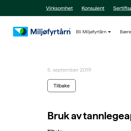
Virksomhet
Konsulent
Sertifis
Bli Miljøfyrtårn
Bære
5. september 2019
Tilbake
Bruk av tannlege