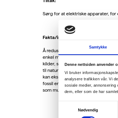
Tiltak:
Sørg for at elektriske apparater, for
Fakta/informasjon:
Samtykke
Å redusere og effektivisere energifor
enkel måte å redusere energiforbru
kilder, så er ren energi en begrens
Denne nettsiden anvender c
til naturinngrep og miljøbelastninge
Vi bruker informasjonskapsler
kan eksporteres til andre land med 
analysere trafikken vår. Vi 
fossil energi vil i fremtiden måtte e
sosiale medier, annonsering 
som mulig.
dem, eller som de har samlet
Samtykkevalg
Nødvendig