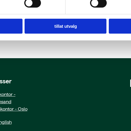
tillat utvalg
sser
ontor -
ansand
kontor - Oslo
glish