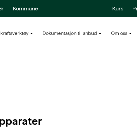
ør
Kommune
Kurs
P
kraftsverktøy
Dokumentasjon til anbud
Om oss
apparater