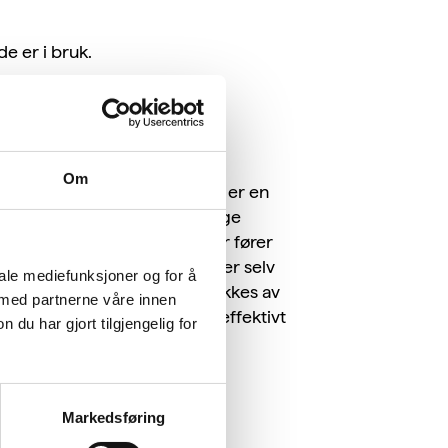
e er i bruk.
Om
e apparater som ikke er i bruk er en
 fra fornybare, klimavennlige
 og nye vannkraftutbygginger fører
vi produserer, men ikke bruker selv
iale mediefunksjoner og for å
årt energibehov som i dag dekkes av
 med partnerne våre innen
ien som produseres brukes så effektivt
u har gjort tilgjengelig for
Markedsføring