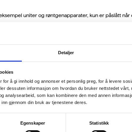
 eksempel uniter og røntgenapparater, kun er påslått når d
Detaljer
bruket vårt er et viktig miljøtiltak, og å skru av elektrisk
ket på. Selv om mye av Norges energiproduksjon stammer
et ressurs. Mange av Norges vassdrag er allerede utbygd,
ookies
r. Norge er en krafteksportør, så den fornybare energien 
 for å gi innhold og annonser et personlig preg, for å levere sos
lavere dekningsgrad av fornybare energikilder. Mye av v
deler dessuten informasjon om hvordan du bruker nettstedet vårt,
rstattes av fornybar energi. Derfor er det viktig at energ
og analysearbeid, som kan kombinere den med annen informasjon d
 inn gjennom din bruk av tjenestene deres.
Egenskaper
Statistikk