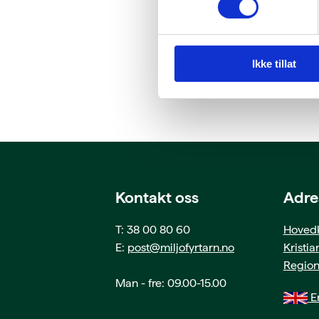
Ikke tillat
Kontakt oss
Adre
T: 38 00 80 60
Hovedk
E:
post@miljofyrtarn.no
Kristi
Region
Man - fre: 09.00-15.00
En