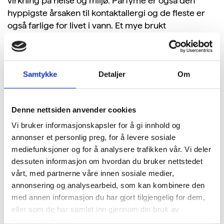
virkning på helse og miljø. Parfyme er også den
hyppigste årsaken til kontaktallergi og de fleste er
også farlige for livet i vann. Et mye brukt
konserveringsmiddel
i hygieneprodukter er
paraben, som er et hormonforstyrrende stoff. Derfor
erstattes det nå av methylisothiazolinone (MI eller
Samtykke
Detaljer
Om
MIT), men veksten i allergiske reaksjoner ved
eksponering for MI vokser. Arbeidet med å erstatte
MI med andre konserveringsmidler er i gang.
Denne nettsiden anvender cookies
Mikroplast fra tekstiler
Vi bruker informasjonskapsler for å gi innhold og
annonser et personlig preg, for å levere sosiale
Mikroplast er en betydelig utfordring for miljøet i
mediefunksjoner og for å analysere trafikken vår. Vi deler
1
form av havforurensning
. Det er plastbiter som er
dessuten informasjon om hvordan du bruker nettstedet
brutt ned til små partikler med en størrelse mellom
vårt, med partnerne våre innen sosiale medier,
0,001 og 5 millimeter. Mikroplasten inneholder ulike
annonsering og analysearbeid, som kan kombinere den
kjemikalier. Ifølge WWF er plastpartikler funnet i
med annen informasjon du har gjort tilgjengelig for dem,
fordøyelsen hos en rekke sjøfugler, marine pattedyr,
eller som de har samlet inn gjennom din bruk av
2
skilpadder, fisk og virvelløse dyr
. Mennesker
tjenestene deres.