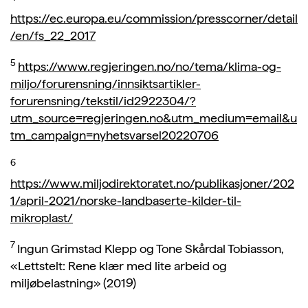
https://ec.europa.eu/commission/presscorner/detail
/en/fs_22_2017
5
https://www.regjeringen.no/no/tema/klima-og-
miljo/forurensning/innsiktsartikler-
forurensning/tekstil/id2922304/?
utm_source=regjeringen.no&utm_medium=email&u
tm_campaign=nyhetsvarsel20220706
6
https://www.miljodirektoratet.no/publikasjoner/202
1/april-2021/norske-landbaserte-kilder-til-
mikroplast/
7
Ingun Grimstad Klepp og Tone Skårdal Tobiasson,
«Lettstelt: Rene klær med lite arbeid og
miljøbelastning» (2019)