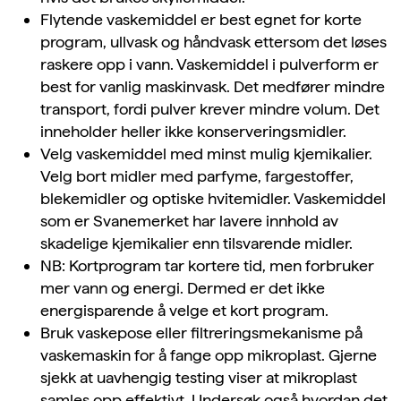
Flytende vaskemiddel er best egnet for korte
program, ullvask og håndvask ettersom det løses
raskere opp i vann. Vaskemiddel i pulverform er
best for vanlig maskinvask. Det medfører mindre
transport, fordi pulver krever mindre volum. Det
inneholder heller ikke konserveringsmidler.
Velg vaskemiddel med minst mulig kjemikalier.
Velg bort midler med parfyme, fargestoffer,
blekemidler og optiske hvitemidler. Vaskemiddel
som er Svanemerket har lavere innhold av
skadelige kjemikalier enn tilsvarende midler.
NB: Kortprogram tar kortere tid, men forbruker
mer vann og energi. Dermed er det ikke
energisparende å velge et kort program.
Bruk vaskepose eller filtreringsmekanisme på
vaskemaskin for å fange opp mikroplast. Gjerne
sjekk at uavhengig testing viser at mikroplast
samles opp effektivt. Undersøk også hvordan det