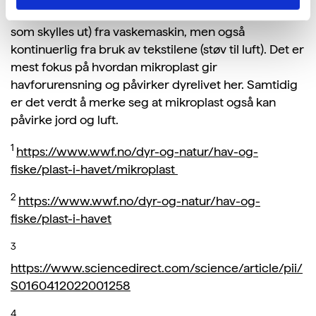
at primære spredningsveier er via gråvann (vannet
som skylles ut) fra vaskemaskin, men også
kontinuerlig fra bruk av tekstilene (støv til luft). Det er
mest fokus på hvordan mikroplast gir
havforurensning og påvirker dyrelivet her. Samtidig
er det verdt å merke seg at mikroplast også kan
påvirke jord og luft.
1
https://www.wwf.no/dyr-og-natur/hav-og-
fiske/plast-i-havet/mikroplast
2
https://www.wwf.no/dyr-og-natur/hav-og-
fiske/plast-i-havet
3
https://www.sciencedirect.com/science/article/pii/
S0160412022001258
4