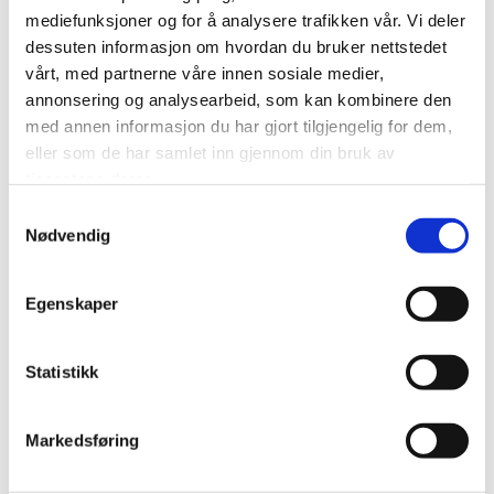
arbeidstakerne, og unngå å bruke resultatene av
mediefunksjoner og for å analysere trafikken vår. Vi deler
undersøkelsen mot enkeltpersoner. Unngå
dessuten informasjon om hvordan du bruker nettstedet
arbeidsmiljøundersøkelser som fokuserer på
vårt, med partnerne våre innen sosiale medier,
enkeltpersoner fremfor system og organisering.
annonsering og analysearbeid, som kan kombinere den
med annen informasjon du har gjort tilgjengelig for dem,
eller som de har samlet inn gjennom din bruk av
tjenestene deres.
Les mer:
Samtykkevalg
Nødvendig
Rapport fra Statens Arbeidsmiljøinstitutt om
medarbeiderundersøkelser
Regelverk rundt arbeidsmiljøundersøkelser fra
Egenskaper
Datatilsynet
Statistikk
Markedsføring