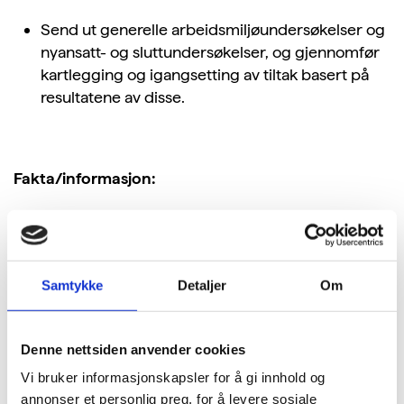
Send ut generelle arbeidsmiljøundersøkelser og
nyansatt- og sluttundersøkelser, og gjennomfør
kartlegging og igangsetting av tiltak basert på
resultatene av disse.
Fakta/informasjon:
Arbeidsmiljøundersøkelsene bør ta for seg både
fysisk og psykososialt arbeidsmiljø. Ledelsen må
sørge for at resultatene av undersøkelsene
gjennomgås og følges opp, og det må diskuteres
Samtykke
Detaljer
Om
hvilke tiltak som skal iverksettes for å forbedre
arbeidsmiljøet på de punktene der det trengs.
Denne nettsiden anvender cookies
Arbeidsgiver bør være bevisst på hva som er
Vi bruker informasjonskapsler for å gi innhold og
formålet med undersøkelsen, sikre personvernet for
annonser et personlig preg, for å levere sosiale