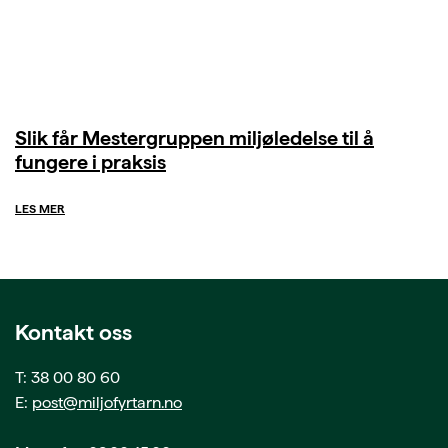
Slik får Mestergruppen miljøledelse til å
fungere i praksis
LES MER
Kontakt oss
T: 38 00 80 60
E:
post@miljofyrtarn.no