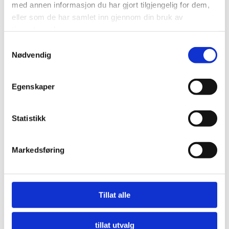
med annen informasjon du har gjort tilgjengelig for dem,
eller som de har samlet inn gjennom din bruk av
tjenestene deres.
Samtykkevalg
Nødvendig
Egenskaper
Statistikk
Markedsføring
Nå må offentlige innkjøpere etterspørre miljø
Tillat alle
LES MER
tillat utvalg