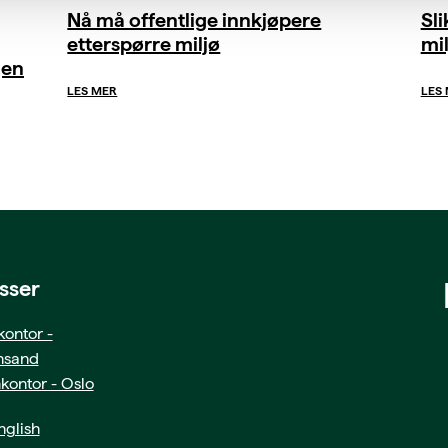
Nå må offentlige innkjøpere
Sl
etterspørre miljø
mil
gen
LES MER
LES
sser
ontor -
ansand
kontor - Oslo
glish