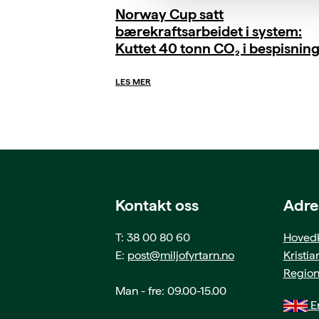
Norway Cup satt
bærekraftsarbeidet i system:
Kuttet 40 tonn CO₂ i bespisnin
LES MER
Kontakt oss
Adre
T: 38 00 80 60
Hovedk
E:
post@miljofyrtarn.no
Kristi
Region
Man - fre: 09.00-15.00
En