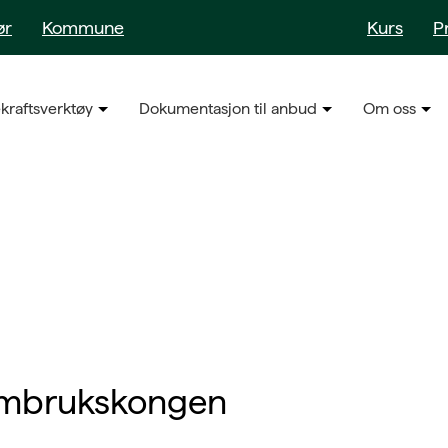
ør
Kommune
Kurs
P
kraftsverktøy
Dokumentasjon til anbud
Om oss
 Ombrukskongen