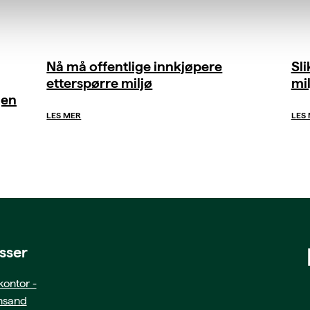
Nå må offentlige innkjøpere
Sl
etterspørre miljø
mil
gen
LES MER
LES
sser
ontor -
ansand