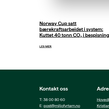
Norway Cup satt
bærekraftsarbeidet i system:
Kuttet 40 tonn CO₂ i bespisnin
LES MER
Kontakt oss
Adre
T: 38 00 80 60
Hovedk
E:
post@miljofyrtarn.no
Kristi