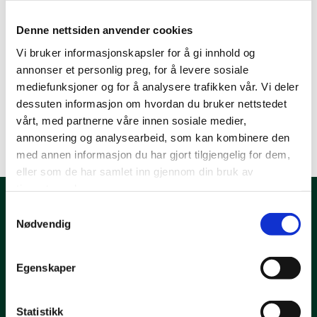
27. september 2024
Denne nettsiden anvender cookies
Vi bruker informasjonskapsler for å gi innhold og
Sindre Skoglund-Hansen
annonser et personlig preg, for å levere sosiale
mediefunksjoner og for å analysere trafikken vår. Vi deler
dessuten informasjon om hvordan du bruker nettstedet
vårt, med partnerne våre innen sosiale medier,
annonsering og analysearbeid, som kan kombinere den
med annen informasjon du har gjort tilgjengelig for dem,
eller som de har samlet inn gjennom din bruk av
tjenestene deres.
Samtykkevalg
Kontakt oss
Nødvendig
T: 38 00 80 60
E:
post@miljofyrtarn.no
Egenskaper
Man - fre: 09.00-15.00
Statistikk