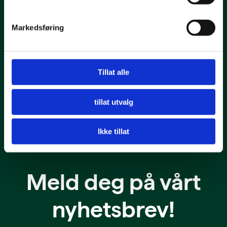
Adresser
Markedsføring
Hovedkontor - Kristiansand
Regionkontor - Oslo
Tillat alle
English
tillat utvalg
Ikke tillat
Meld deg på vårt
nyhetsbrev!