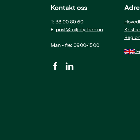
Kontakt oss
Adre
T: 38 00 80 60
Hovedk
E:
post@miljofyrtarn.no
Kristi
Region
Man - fre: 09.00-15.00
En