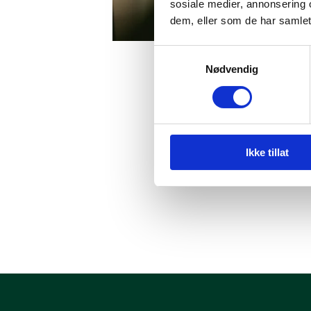
sosiale medier, annonsering 
dem, eller som de har samlet
Samtykkevalg
Nødvendig
9. mai 2025
Ikke tillat
Knut Bjørgen