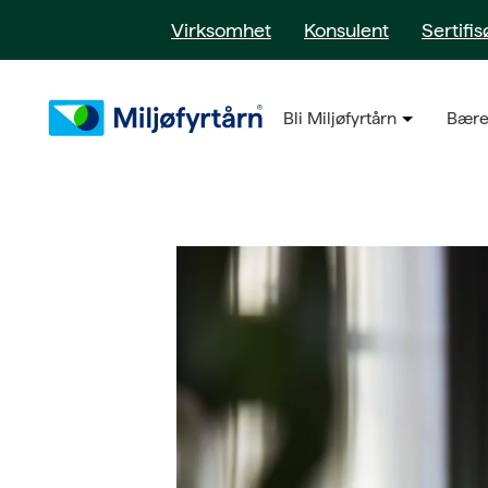
Virksomhet
Konsulent
Sertifis
Bli Miljøfyrtårn
Bære