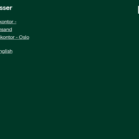
sser
ontor -
ansand
kontor - Oslo
glish