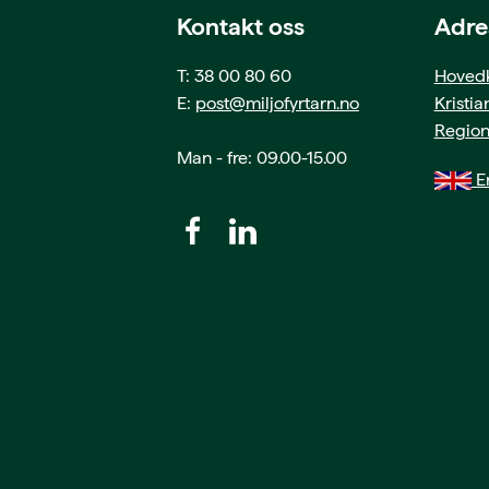
Kontakt oss
Adre
T: 38 00 80 60
Hovedk
E:
post@miljofyrtarn.no
Kristi
Region
Man - fre: 09.00-15.00
En