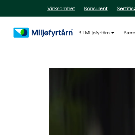
Virksomhet
Konsulent
Sertifis
Bli Miljøfyrtårn
Bære