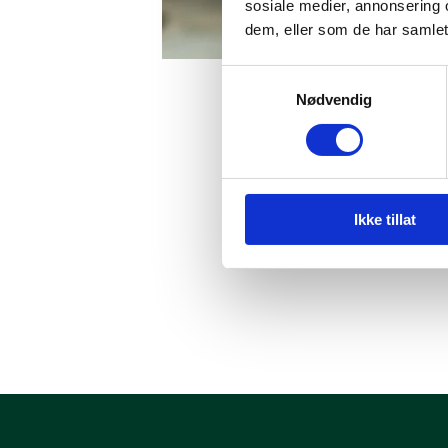
sosiale medier, annonsering 
dem, eller som de har samlet
Samtykkevalg
Nødvendig
21. november 2025
Ikke tillat
Anna Wiken