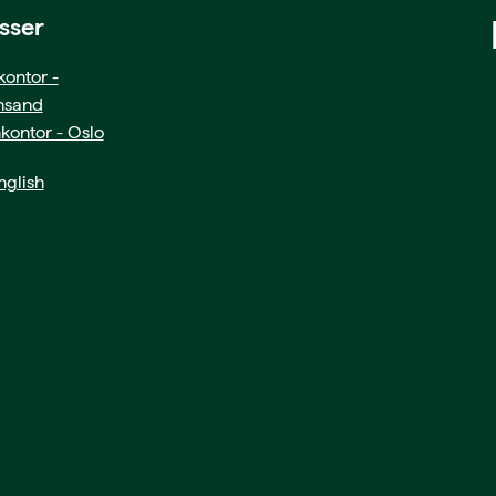
sser
ontor -
ansand
kontor - Oslo
glish