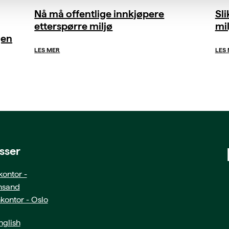
Nå må offentlige innkjøpere
Sl
etterspørre miljø
mil
gen
LES MER
LES
sser
ontor -
ansand
kontor - Oslo
glish