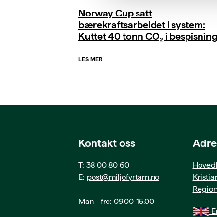
Norway Cup satt
bærekraftsarbeidet i system:
Kuttet 40 tonn CO₂ i bespisnin
LES MER
Kontakt oss
Adre
T: 38 00 80 60
Hovedk
E:
post@miljofyrtarn.no
Kristi
Region
Man - fre: 09.00-15.00
En