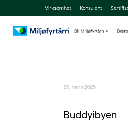
Virksomhet
Konsulent
Sertifis
Bli Miljøfyrtårn
Bære
25. mars 2025
Buddyibyen