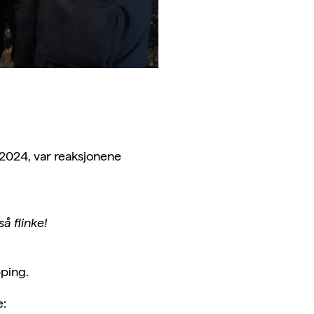
2024, var reaksjonene
så flinke!
pping.
e: