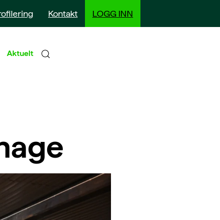
rofilering
Kontakt
LOGG INN
Aktuelt
hage