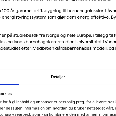
en 100 år gammel driftsbygning til barnehagelokaler. Låv
 energistyringssystem som gjør dem energieffektive. B
på studiebesøk fra Norge og hele Europa, i tillegg til f
le sine lands barnehagelærerstudier. Universitetet i Vanc
agestudiet etter Medbroen gårdsbarnehages modell, og b
hold som eksempel når de snakker om integrering av inu
Detaljer
ookies
 for å gi innhold og annonser et personlig preg, for å levere sos
deler dessuten informasjon om hvordan du bruker nettstedet vårt,
og analysearbeid, som kan kombinere den med annen informasjon d