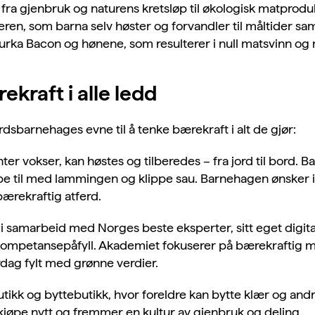
 fra gjenbruk og naturens kretsløp til økologisk matprodu
ren, som barna selv høster og forvandler til måltider
rka Bacon og hønene, som resulterer i null matsvinn og m
kraft i alle ledd
rdsbarnehages evne til å tenke bærekraft i alt de gjør:
ter vokser, kan høstes og tilberedes – fra jord til bord.
pe til med lammingen og klippe sau
. Barnehagen ønsker i
ærekraftig atferd.
, i samarbeid med Norges beste eksperter, sitt eget dig
 kompetansepåfyll. Akademiet fokuserer på bærekraftig mi
dag fylt med grønne verdier.
ikk og byttebutikk, hvor foreldre kan bytte klær og andre
kjøpe nytt og fremmer en kultur av gjenbruk og deling.