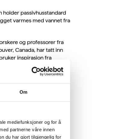
en holder passivhusstandard
ygget varmes med vannet fra
orskere og professorer fra
ouver, Canada, har tatt inn
ruker inspirasjon fra
itten i sine barnehager.
Om
iale mediefunksjoner og for å
 med partnerne våre innen
u har gjort tilgjengelig for