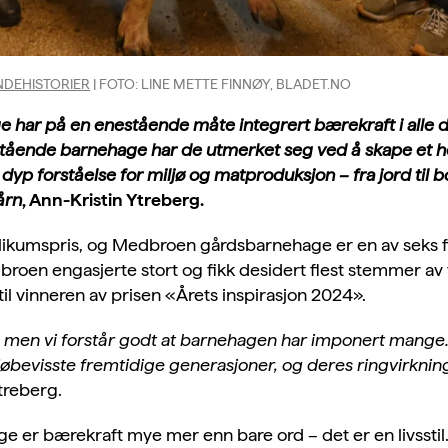
DEHISTORIER
| FOTO: LINE METTE FINNØY, BLADET.NO
ar på en enestående måte integrert bærekraft i alle del
ående barnehage har de utmerket seg ved å skape et hel
yp forståelse for miljø og matproduksjon – fra jord til b
tårn
, Ann-Kristin Ytreberg.
likumspris, og Medbroen gårdsbarnehage er en av seks fi
oen engasjerte stort og fikk desidert flest stemmer av f
 vinneren av prisen «Årets inspirasjon 2024».
, men vi forstår godt at barnehagen har imponert mange
bevisste fremtidige generasjoner, og deres ringvirkning
Ytreberg.
 er bærekraft mye mer enn bare ord – det er en livssti