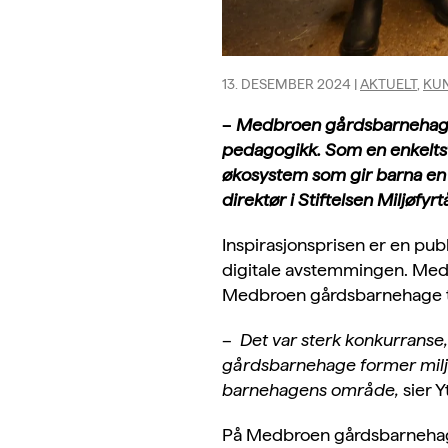
13. DESEMBER 2024
|
AKTUELT
,
KUN
–
Medbroen gårdsbarnehage h
pedagogikk. Som en enkeltst
økosystem som gir barna en d
direktør i Stiftelsen Miljøfyr
Inspirasjonsprisen er en pub
digitale avstemmingen. Medbr
Medbroen gårdsbarnehage til
–
Det var sterk konkurranse
gårdsbarnehage former miljø
barnehagens område,
sier 
På Medbroen gårdsbarnehage