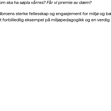
om ska ha søpla vårres? Får vi premie av dæm?
roens sterke fellesskap og engasjement for miljø og bære
forbilledlig eksempel på miljøpedagogikk og en verdig v