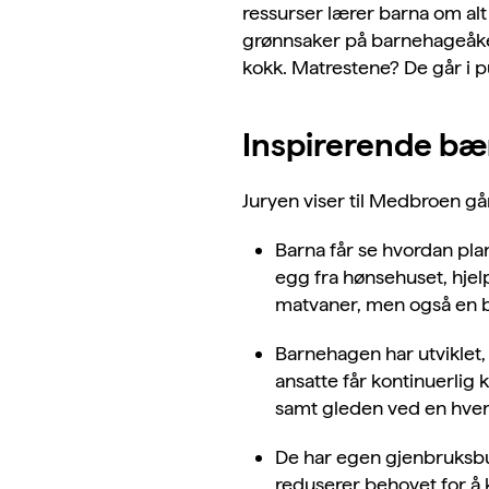
ressurser lærer barna om alt
grønnsaker på barnehageåke
kokk.
Matrestene? De går i pu
Inspirerende bære
Juryen viser til Medbroen gå
Barna får se hvordan plan
egg fra hønsehuset, hjel
matvaner, men også en b
Barnehagen har utviklet
ansatte får kontinuerlig
samt gleden ved en hver
De har egen gjenbruksbut
reduserer behovet for å 