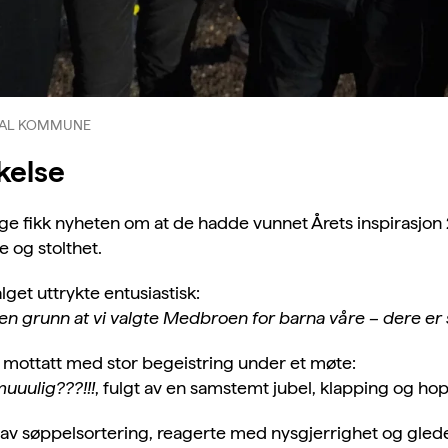
RDAL KOMMUNE
kelse
 fikk nyheten om at de hadde vunnet Årets inspirasjon 
e og stolthet.
get uttrykte entusiastisk:
uten grunn at vi valgte Medbroen for barna våre – dere er 
n mottatt med stor begeistring under et møte:
ulig???!!!
, fulgt av en samstemt jubel, klapping og ho
 av søppelsortering, reagerte med nysgjerrighet og gled