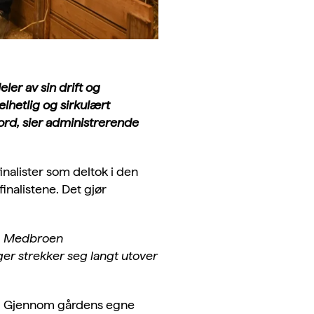
er av sin drift og
hetlig og sirkulært
ord, sier administrerende
nalister som deltok i den
inalistene. Det gjør
.
Medbroen
er strekker seg langt utover
l. Gjennom gårdens egne