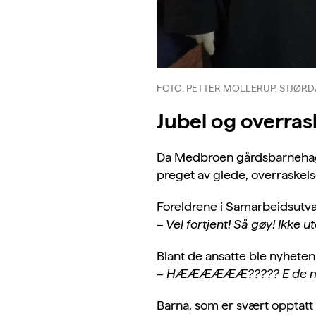
FOTO: PETTER MOLLERUP, STJØ
Jubel og overras
Da Medbroen gårdsbarnehage
preget av glede, overraskels
Foreldrene i Samarbeidsutval
– Vel fortjent! Så gøy! Ikke 
Blant de ansatte ble nyhete
– HÆÆÆÆÆÆ????? E de muu
Barna, som er svært opptatt