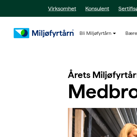
Virksomhet
Konsulent
Sertifis
Bli Miljøfyrtårn
Bære
Årets Miljøfyrtår
Medbro